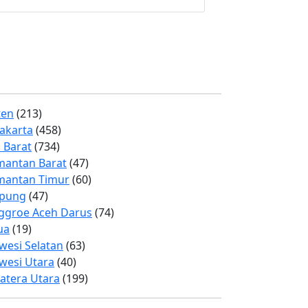
ten
(213)
Jakarta
(458)
 Barat
(734)
mantan Barat
(47)
mantan Timur
(60)
pung
(47)
ggroe Aceh Darus
(74)
ua
(19)
wesi Selatan
(63)
wesi Utara
(40)
atera Utara
(199)