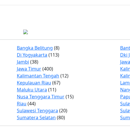
Bangka Belitung
(8)
Ban
Di Yogyakarta
(113)
Dki 
Jambi
(38)
Jawa
Jawa Timur
(400)
Kali
Kalimantan Tengah
(12)
Kali
Kepulauan Riau
(67)
Lam
Maluku Utara
(11)
Nan
Nusa Tenggara Timur
(15)
Pap
Riau
(44)
Sula
Sulawesi Tenggara
(20)
Sula
Sumatera Selatan
(80)
Sum