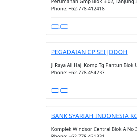
Perumahan Gmp Blok B 02, Tanjung 
Phone: +62-778-412418
PEGADAIAN CP SEI JODOH
Jl Raya Ali Haji Komp Tg Pantun Blok
Phone: +62-778-454237
BANK SYARIAH INDONESIA K
Komplek Windsor Central Blok A No 3
Phone: +62-778-431331