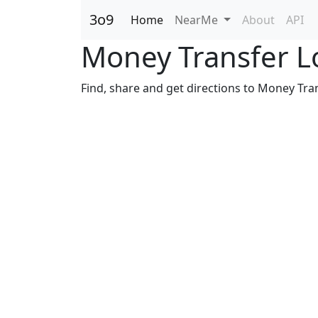
3o9
Home
NearMe
About
API
Money Transfer Lo
Find, share and get directions to Money Tran